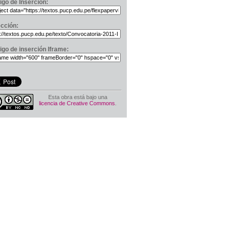
igo de Inserción:
ección:
igo de inserción Iframe:
Esta obra está bajo una
licencia de Creative Commons
.