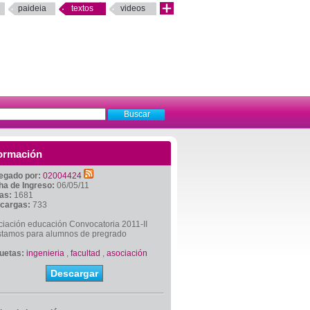
paideia
textos
videos
ormación
egado por:
02004424
ha de Ingreso:
06/05/11
tas:
1681
cargas:
733
ciación educación Convocatoria 2011-II
stamos para alumnos de pregrado
quetas:
ingenieria
,
facultad
,
asociación
Descargar