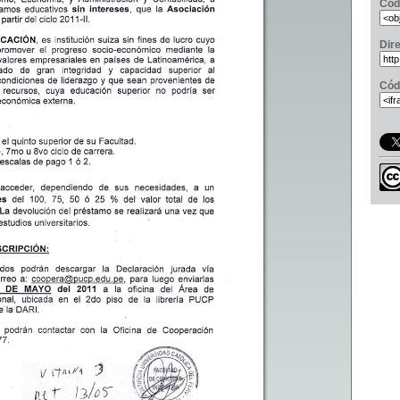
Cód
Dir
Cód