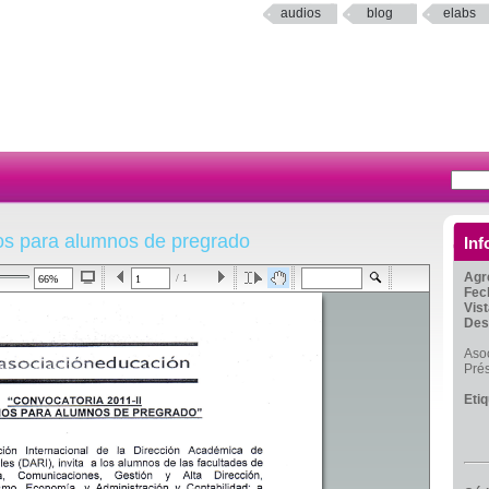
audios
blog
elabs
os para alumnos de pregrado
Inf
Agr
/ 1
Fec
Vis
Des
Aso
Pré
Eti