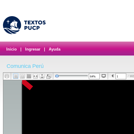
Inicio
|
Ingresar
|
Ayuda
Comunica Perú
/ 102