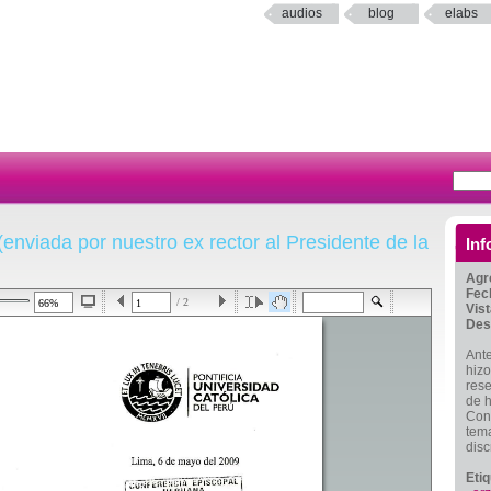
audios
blog
elabs
enviada por nuestro ex rector al Presidente de la
Inf
Agr
Fec
/ 2
Vis
Des
Ante
hizo
rese
de 
Conf
tema
disc
Eti