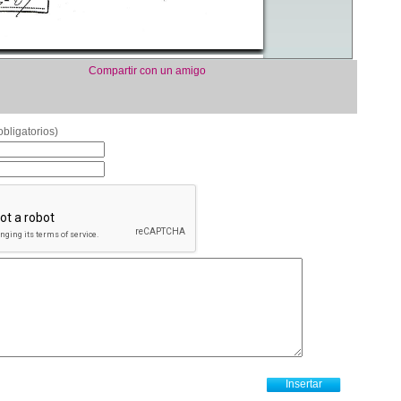
Compartir con un amigo
bligatorios)