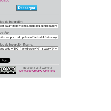
zobispo
Descargar
igo de Inserción:
ección:
igo de inserción Iframe:
Esta obra está bajo una
licencia de Creative Commons
.