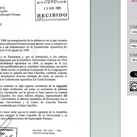
,
ar
Cód
Dir
Cód