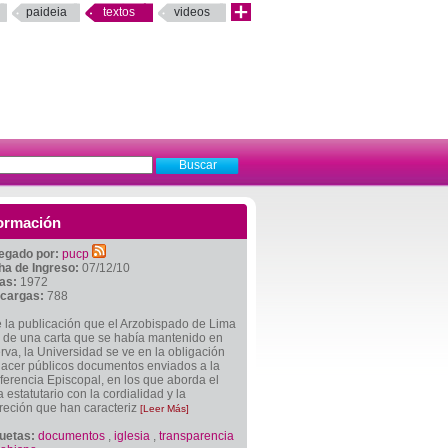
paideia
textos
videos
ormación
egado por:
pucp
ha de Ingreso:
07/12/10
tas:
1972
cargas:
788
 la publicación que el Arzobispado de Lima
 de una carta que se había mantenido en
rva, la Universidad se ve en la obligación
hacer públicos documentos enviados a la
erencia Episcopal, en los que aborda el
 estatutario con la cordialidad y la
reción que han caracteriz
[Leer Más]
quetas:
documentos
,
iglesia
,
transparencia