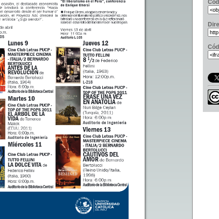
Cód
Dir
Cód