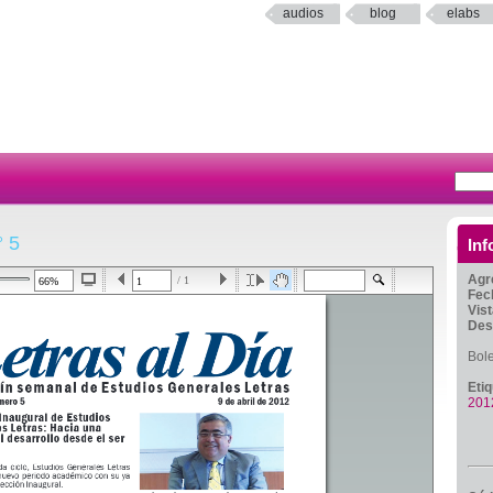
audios
blog
elabs
° 5
Inf
Agr
/ 1
Fec
Vis
Des
Bol
Eti
201