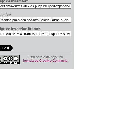
igo de Inserción:
ección:
igo de inserción Iframe:
Esta obra está bajo una
licencia de Creative Commons
.