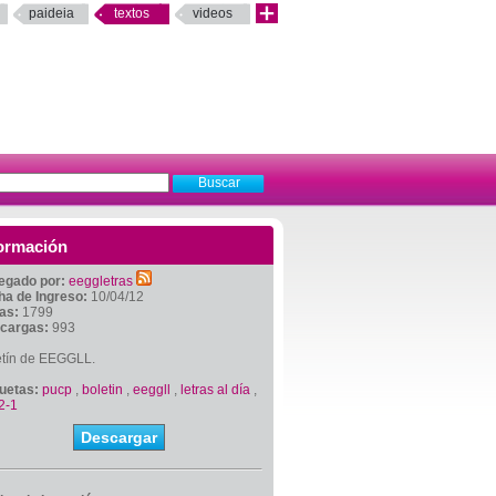
paideia
textos
videos
ormación
egado por:
eeggletras
ha de Ingreso:
10/04/12
tas:
1799
cargas:
993
etín de EEGGLL.
quetas:
pucp
,
boletin
,
eeggll
,
letras al día
,
2-1
Descargar