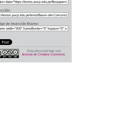
ección:
igo de inserción Iframe:
Esta obra está bajo una
licencia de Creative Commons
.