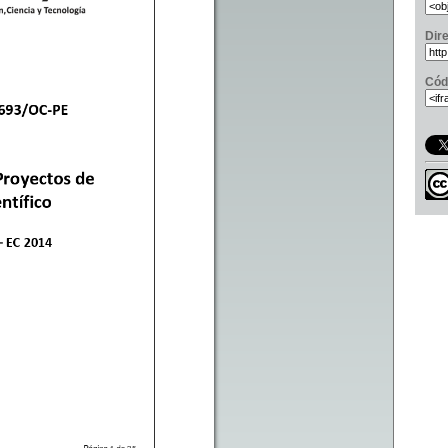
Dir
Cód