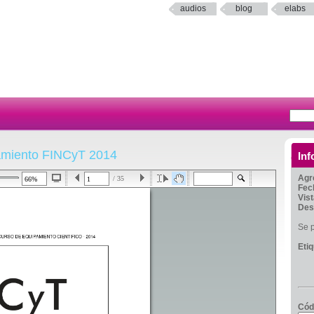
audios
blog
elabs
amiento FINCyT 2014
Inf
Agr
/ 35
Fec
Vis
Des
Se 
Eti
Cód