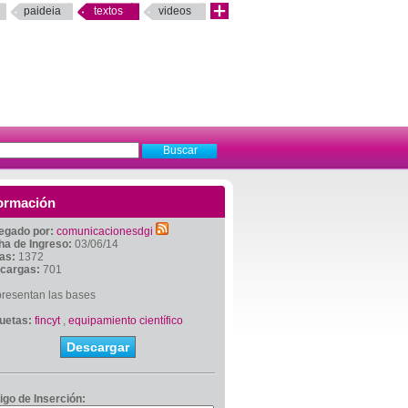
paideia
textos
videos
ormación
egado por:
comunicacionesdgi
ha de Ingreso:
03/06/14
tas:
1372
cargas:
701
presentan las bases
quetas:
fincyt
,
equipamiento científico
Descargar
igo de Inserción: