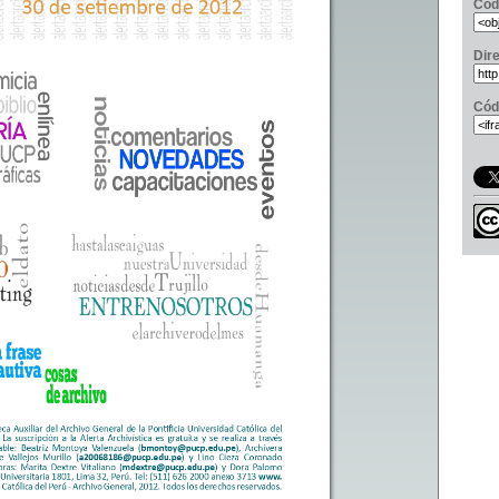
Cód
Dir
Cód