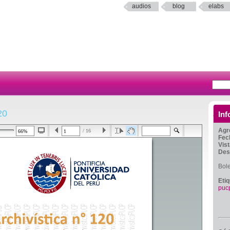
audios
blog
elabs
20
Inf
Agr
/ 16
Fec
Vis
Des
Bole
Eti
puc