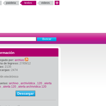
paideia
textos
videos
ormación
egado por:
archivo
ha de Ingreso:
27/09/12
tas:
2135
cargas:
2474
tín electrónico
quetas:
archivo
,
archivística
,
120
,
alerta
p
,
alerta 120
,
alerta archivistica 120
Descargar