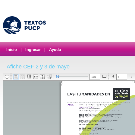
Inicio
|
Ingresar
|
Ayuda
Afiche CEF 2 y 3 de mayo
/ 1